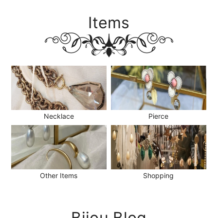
Items
Necklace
Pierce
Other Items
Shopping
Bijou Blog