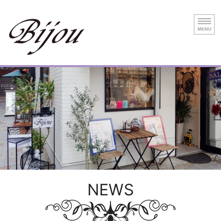
神戸元町のインポートセレクトショップ B
ジュエ
HOME
Necklace
Pierce
Other Items
Online store
NEWS