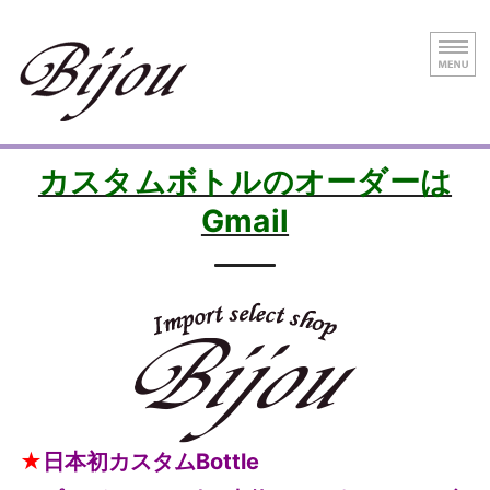
神戸元町のインポートセレクトショップ B
ジュエ
HOME
カスタムボトルのオーダーは
Gmail
Necklace
Pierce
Other Items
Online store
★
日本初カスタムBottle