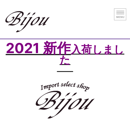
神戸元町のインポートセレクトショップ B
ジュエ
2021 新作
HOME
入荷しまし
た
Necklace
Pierce
Other Items
Online store