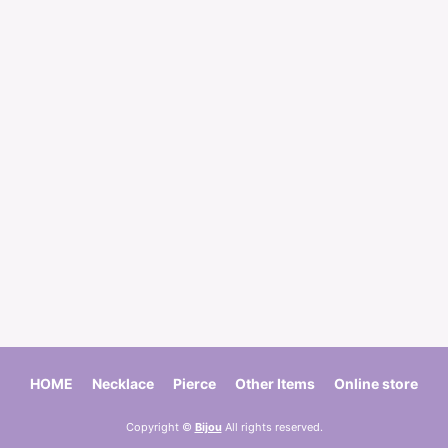
HOME
Necklace
Pierce
Other Items
Online store
Copyright ©
Bijou
All rights reserved.