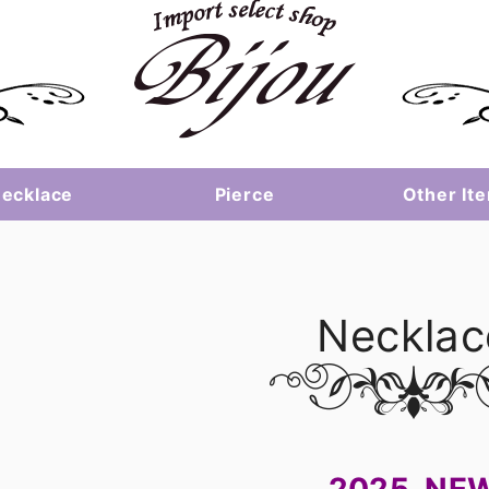
ecklace
Pierce
Other It
Necklac