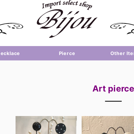
ecklace
Pierce
Other It
Art pierc